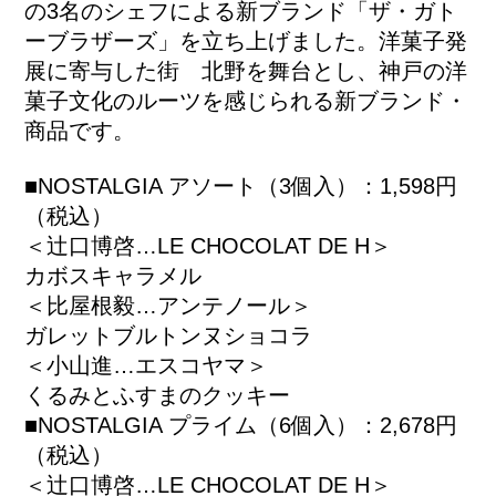
の3名のシェフによる新ブランド「ザ・ガト
ーブラザーズ」を立ち上げました。洋菓子発
展に寄与した街 北野を舞台とし、神戸の洋
菓子文化のルーツを感じられる新ブランド・
商品です。
■NOSTALGIA アソート（3個入）：1,598円
（税込）
＜辻󠄀口博啓…LE CHOCOLAT DE H＞
カボスキャラメル
＜比屋根毅…アンテノール＞
ガレットブルトンヌショコラ
＜小山進…エスコヤマ＞
くるみとふすまのクッキー
■NOSTALGIA プライム（6個入）：2,678円
（税込）
＜辻口博啓…LE CHOCOLAT DE H＞