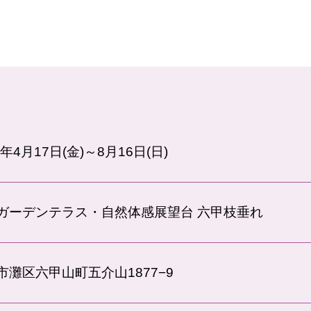
6年4月17日(金)～8月16日(日)
ガーデンテラス・自然体感展望台 六甲枝垂れ
市灘区六甲山町五介山1877−9