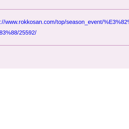
ps://www.rokkosan.com/top/season_event/%
83%88/25592/