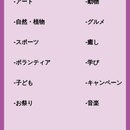
-
-
アート
動物
-
-
自然・植物
グルメ
-
-
スポーツ
癒し
-
-
ボランティア
学び
-
-
子ども
キャンペーン
-
-
お祭り
音楽