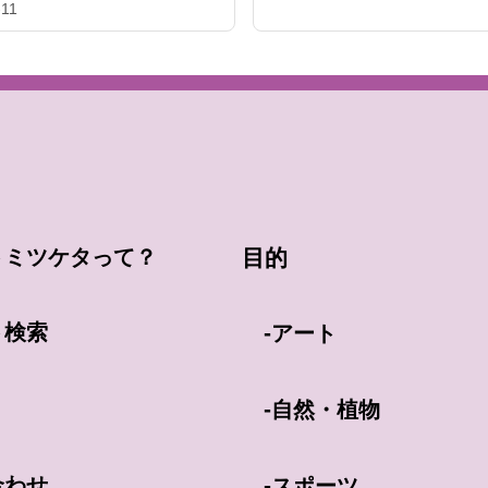
-11
トミツケタって？
目的
ト検索
-
アート
-
自然・植物
合わせ
-
スポーツ