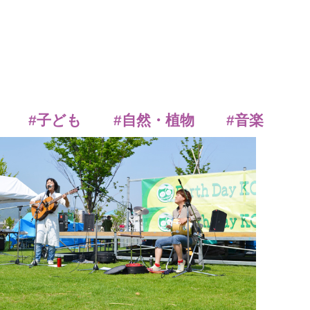
#子ども
#自然・植物
#音楽