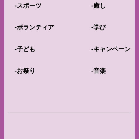
-
-
スポーツ
癒し
-
-
ボランティア
学び
-
-
子ども
キャンペーン
-
-
お祭り
音楽