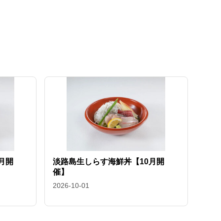
月開
淡路島生しらす海鮮丼【10月開
催】
2026-10-01