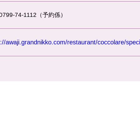
.0799-74-1112（予約係）
://awaji.grandnikko.com/restaurant/coccolare/speci