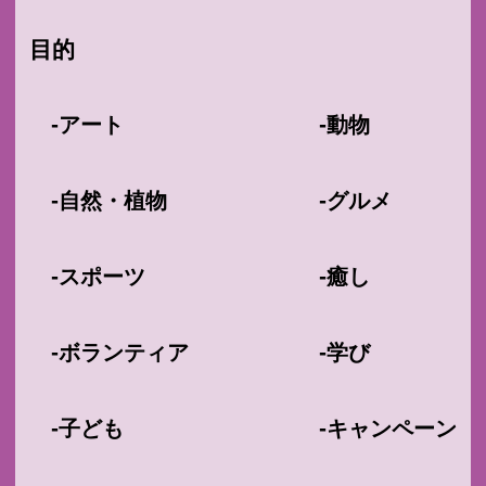
目的
-
-
アート
動物
-
-
自然・植物
グルメ
-
-
スポーツ
癒し
-
-
ボランティア
学び
-
-
子ども
キャンペーン