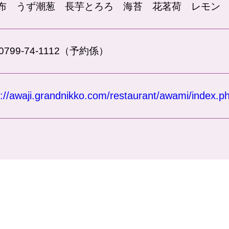
布 うず潮葱 長芋とろろ 海苔 花茗荷 レモン
.0799-74-1112（予約係）
s://awaji.grandnikko.com/restaurant/awami/index.p