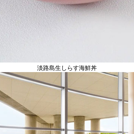
淡路島生しらす海鮮丼