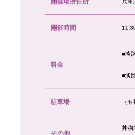
開催場所住所
兵庫
開催時間
11:
■淡
料金
■淡
駐車場
（有
丼物
その他