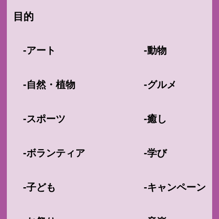
目的
-
-
アート
動物
-
-
自然・植物
グルメ
-
-
スポーツ
癒し
-
-
ボランティア
学び
-
-
子ども
キャンペーン