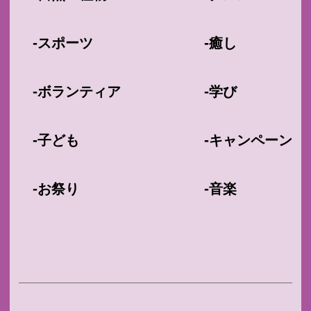
-
-
スポーツ
癒し
-
-
ボランティア
学び
-
-
子ども
キャンペーン
-
-
お祭り
音楽