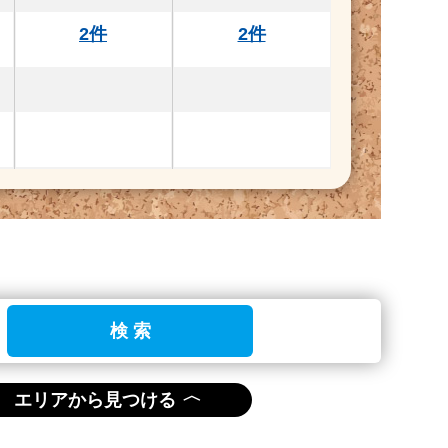
2件
2件
検 索
〈
エリアから見つける