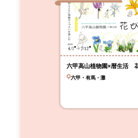
六甲高山植物園×暦生活 
六甲・有馬・灘