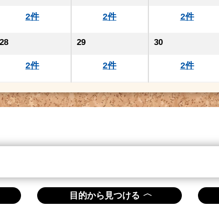
2件
2件
2件
28
29
30
2件
2件
2件
〈
目的から見つける