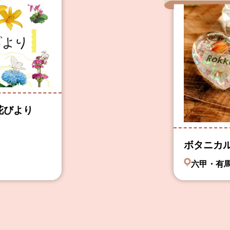
花びより
ボタニカ
六甲・有