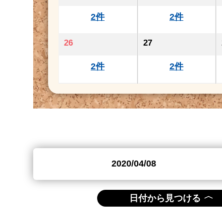
2件
2件
26
27
2件
2件
〈
日付から見つける