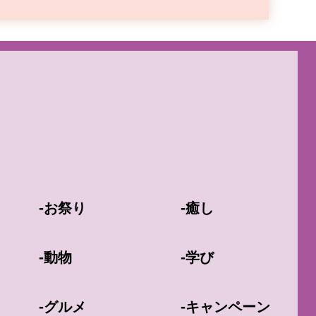
-
-
お祭り
癒し
-
-
動物
学び
-
-
グルメ
キャンペーン