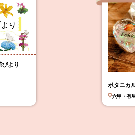
花びより
ボタニカ
六甲・有