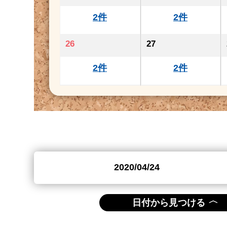
2件
2件
26
27
2件
2件
〈
日付から見つける