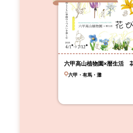
六甲高山植物園×暦生活 
六甲・有馬・灘