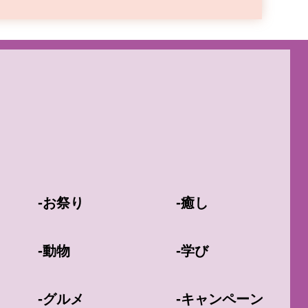
-
-
お祭り
癒し
-
-
動物
学び
-
-
グルメ
キャンペーン