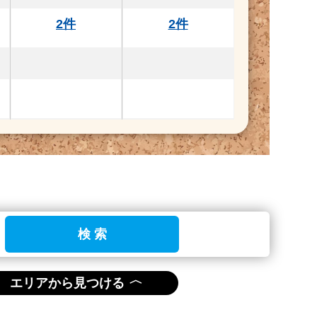
2件
2件
検 索
〈
エリアから見つける