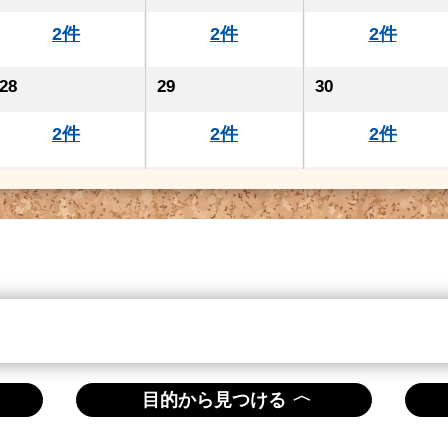
2件
2件
2件
28
29
30
2件
2件
2件
〈
目的から見つける