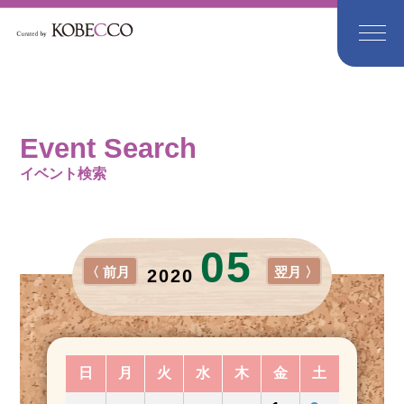
Event Search
イベント検索
05
〈 前月
翌月 〉
2020
日
月
火
水
木
金
土