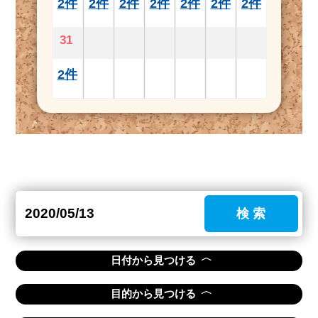
2件
2件
2件
2件
2件
2件
2件
31
2件
検 索
〈
日付から見つける
〈
目的から見つける