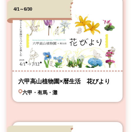
4/1～6/30
六甲高山植物園×暦生活 花びより
六甲・有馬・灘