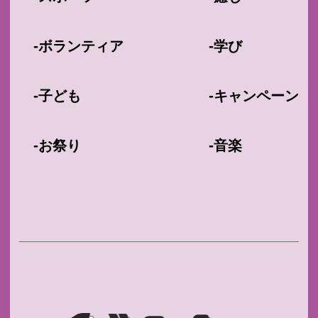
-
-
ボランティア
学び
-
-
子ども
キャンペーン
-
-
お祭り
音楽