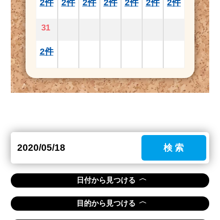
2件
2件
2件
2件
2件
2件
2件
31
2件
検 索
〈
日付から見つける
〈
目的から見つける