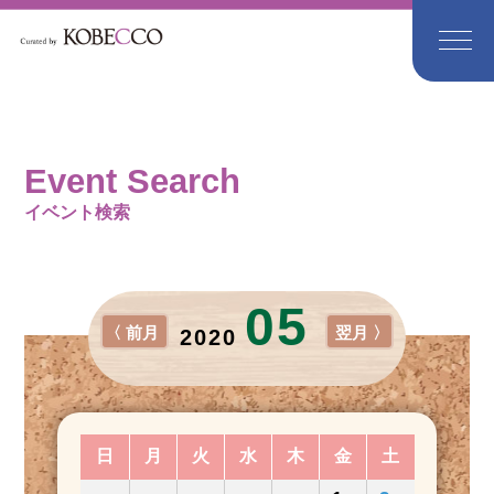
Event Search
イベント検索
05
〈 前月
翌月 〉
2020
日
月
火
水
木
金
土