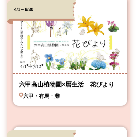
4/1～6/30
六甲高山植物園×暦生活 花びより
六甲・有馬・灘