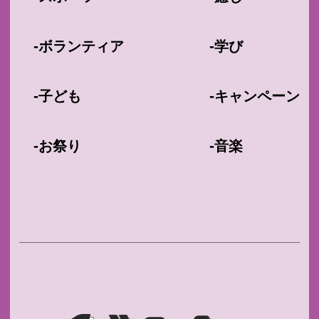
-
-
ボランティア
学び
-
-
子ども
キャンペーン
-
-
お祭り
音楽