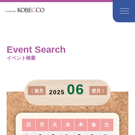
Event Search
イベント検索
06
〈 前月
翌月 〉
2025
日
月
火
水
木
金
土