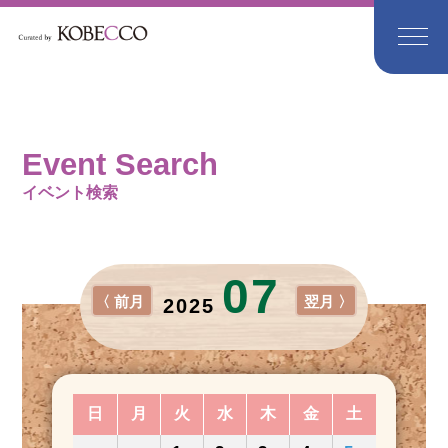
Event Search
イベント検索
07
〈 前月
翌月 〉
2025
日
月
火
水
木
金
土