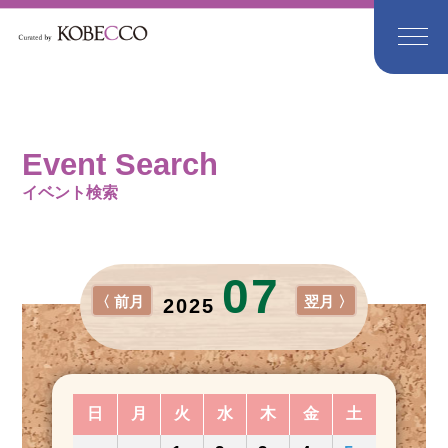
Event Search
イベント検索
07
〈 前月
翌月 〉
2025
日
月
火
水
木
金
土