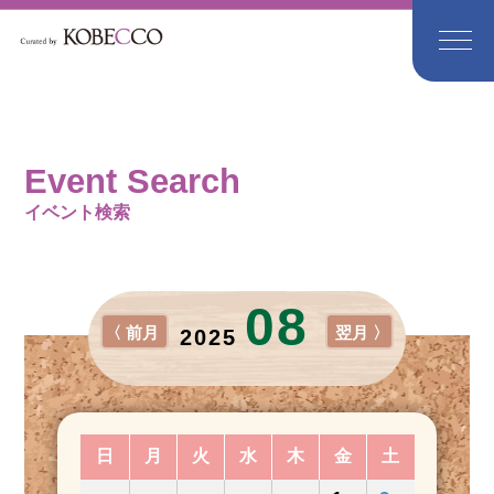
Event Search
イベント検索
08
〈 前月
翌月 〉
2025
日
月
火
水
木
金
土