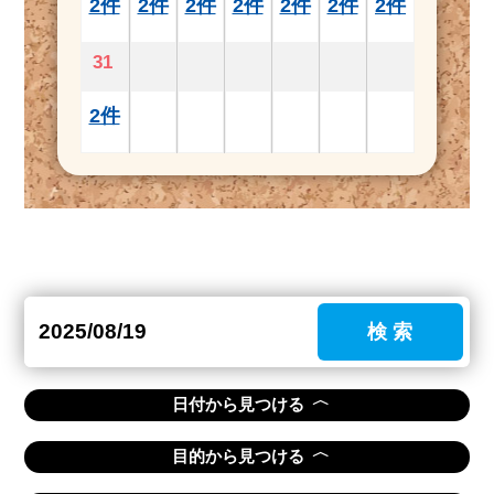
2件
2件
2件
2件
2件
2件
2件
31
2件
検 索
〈
日付から見つける
〈
目的から見つける