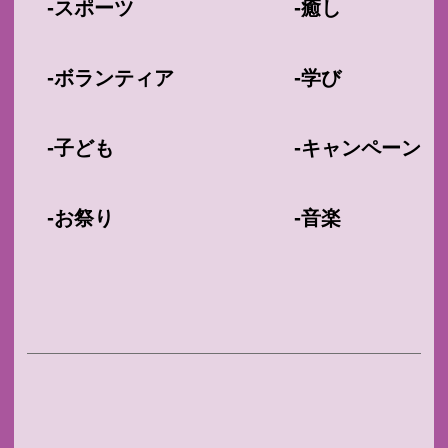
-
-
スポーツ
癒し
-
-
ボランティア
学び
-
-
子ども
キャンペーン
-
-
お祭り
音楽