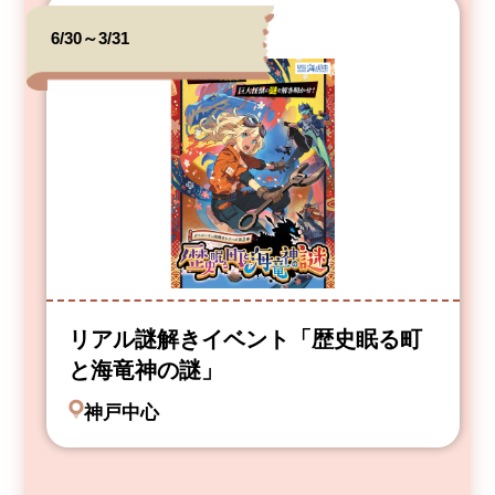
6/30～3/31
リアル謎解きイベント「歴史眠る町
と海竜神の謎」
神戸中心