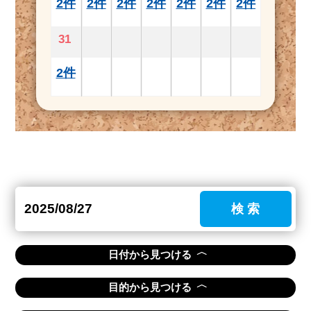
2件
2件
2件
2件
2件
2件
2件
31
2件
検 索
〈
日付から見つける
〈
目的から見つける