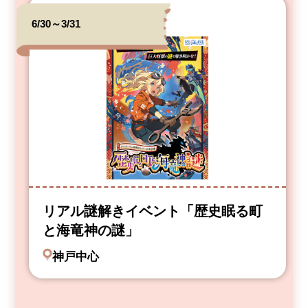
6/30～3/31
リアル謎解きイベント「歴史眠る町
と海竜神の謎」
神戸中心