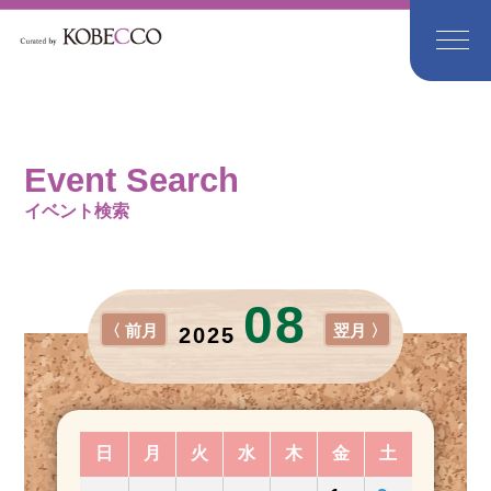
Event Search
イベント検索
08
〈 前月
翌月 〉
2025
日
月
火
水
木
金
土