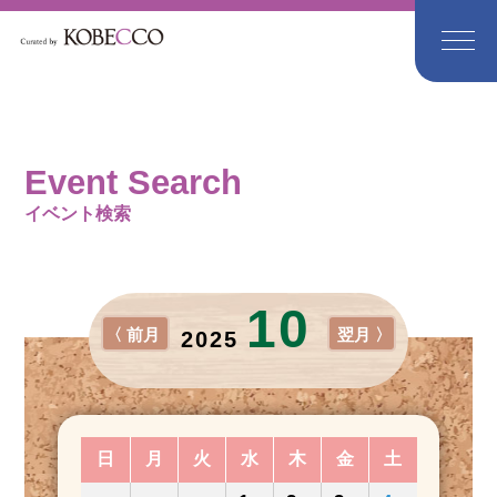
Event Search
イベント検索
10
〈 前月
翌月 〉
2025
日
月
火
水
木
金
土