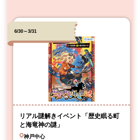
6/30～3/31
リアル謎解きイベント「歴史眠る町
と海竜神の謎」
神戸中心