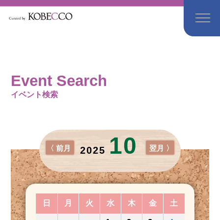
Event Search
イベント検索
10
〈 前月
翌月 〉
2025
日
月
火
水
木
金
土