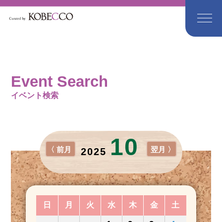
Event Search
イベント検索
10
〈 前月
翌月 〉
2025
日
月
火
水
木
金
土