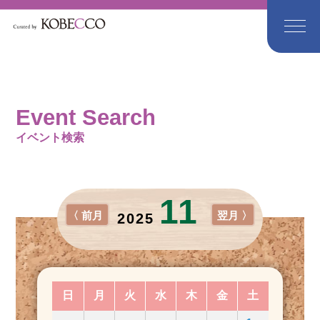
Event Search
イベント検索
11
〈 前月
翌月 〉
2025
日
月
火
水
木
金
土