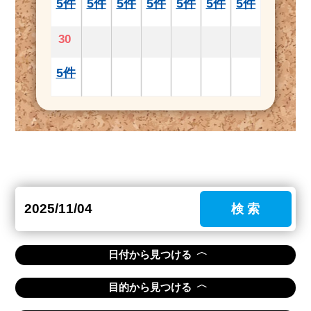
5件
5件
5件
5件
5件
5件
5件
30
5件
検 索
〈
日付から見つける
〈
目的から見つける