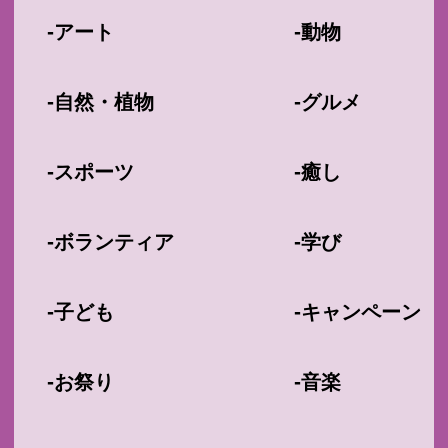
-
-
アート
動物
-
-
自然・植物
グルメ
-
-
スポーツ
癒し
-
-
ボランティア
学び
-
-
子ども
キャンペーン
-
-
お祭り
音楽