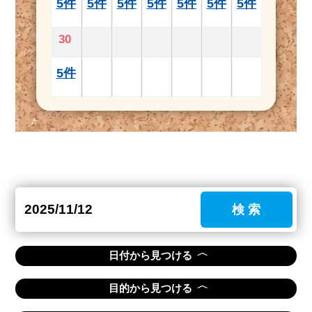
5件
5件
5件
5件
5件
5件
5件
30
5件
検 索
〈
日付から見つける
〈
目的から見つける