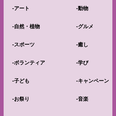
-
-
アート
動物
-
-
自然・植物
グルメ
-
-
スポーツ
癒し
-
-
ボランティア
学び
-
-
子ども
キャンペーン
-
-
お祭り
音楽