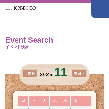
Event Search
イベント検索
11
〈 前月
翌月 〉
2025
日
月
火
水
木
金
土