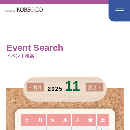
Event Search
イベント検索
11
〈 前月
翌月 〉
2025
日
月
火
水
木
金
土