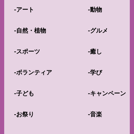
-
-
アート
動物
-
-
自然・植物
グルメ
-
-
スポーツ
癒し
-
-
ボランティア
学び
-
-
子ども
キャンペーン
-
-
お祭り
音楽