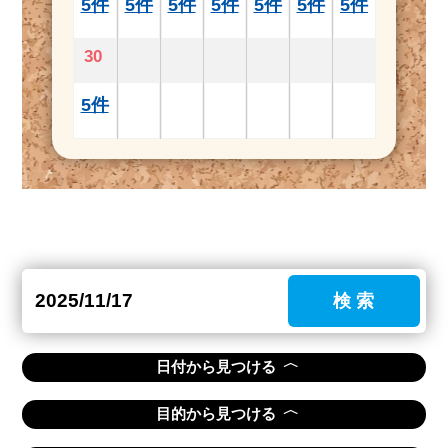
5件
5件
5件
5件
5件
5件
5件
30
5件
検 索
〈
日付から見つける
〈
目的から見つける