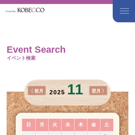
Event Search
イベント検索
11
〈 前月
翌月 〉
2025
日
月
火
水
木
金
土