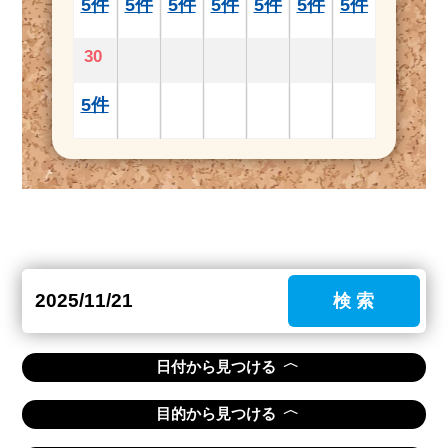
5件
5件
5件
5件
5件
5件
5件
30
5件
検 索
〈
日付から見つける
〈
目的から見つける