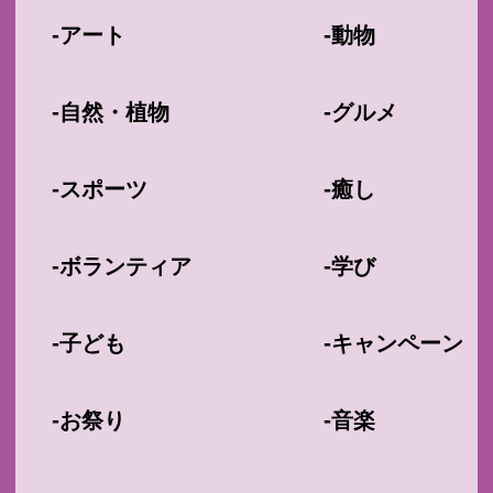
-
-
アート
動物
-
-
自然・植物
グルメ
-
-
スポーツ
癒し
-
-
ボランティア
学び
-
-
子ども
キャンペーン
-
-
お祭り
音楽