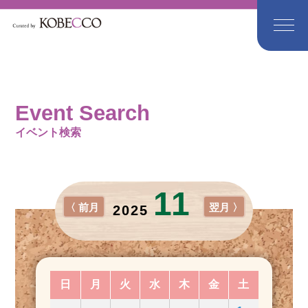
Event Search
イベント検索
11
〈 前月
翌月 〉
2025
日
月
火
水
木
金
土