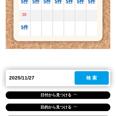
5件
5件
5件
5件
5件
5件
5件
30
5件
検 索
〈
日付から見つける
〈
目的から見つける