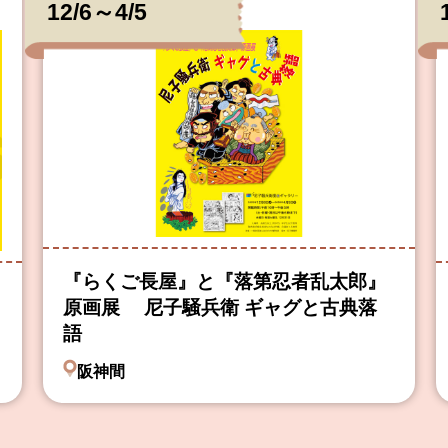
12/6～4/5
『らくご長屋』と『落第忍者乱太郎』
原画展 尼子騒兵衛 ギャグと古典落
語
阪神間