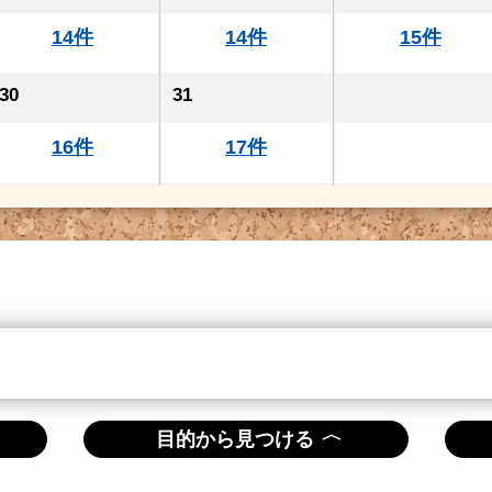
14件
14件
15件
30
31
16件
17件
〈
目的から見つける