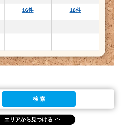
16件
16件
検 索
〈
エリアから見つける