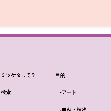
トミツケタって？
目的
ト検索
-
アート
-
自然・植物