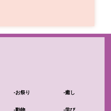
-
-
お祭り
癒し
-
-
動物
学び