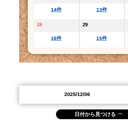
14件
13件
28
29
16件
15件
〈
日付から見つける