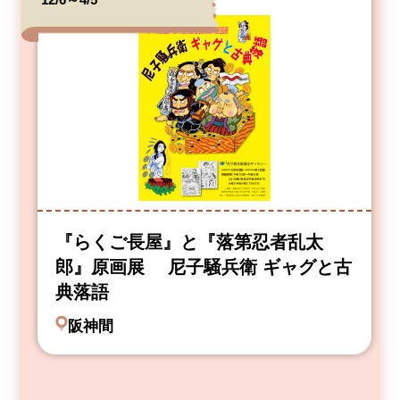
『らくご長屋』と『落第忍者乱太
郎』原画展 尼子騒兵衛 ギャグと古
典落語
阪神間