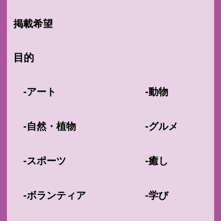
掲載希望
目的
-
-
アート
動物
-
-
自然・植物
グルメ
-
-
スポーツ
癒し
-
-
ボランティア
学び