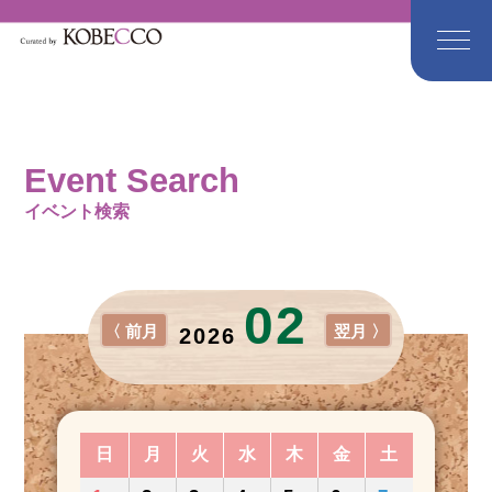
Event Search
イベント検索
02
〈 前月
翌月 〉
2026
日
月
火
水
木
金
土