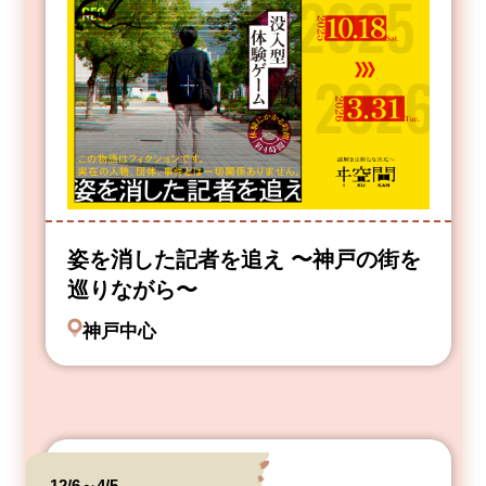
姿を消した記者を追え 〜神戸の街を
巡りながら〜
神戸中心
12/6～4/5