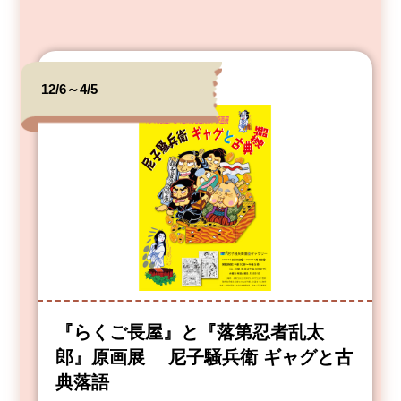
12/6～4/5
『らくご長屋』と『落第忍者乱太
郎』原画展 尼子騒兵衛 ギャグと古
典落語