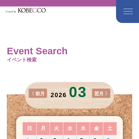
Event Search
イベント検索
03
〈 前月
翌月 〉
2026
日
月
火
水
木
金
土