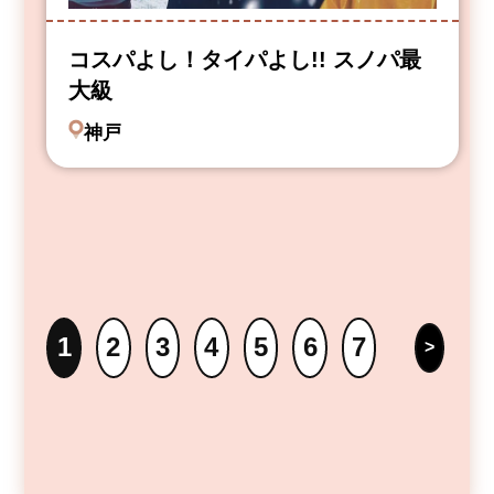
コスパよし！タイパよし!! スノパ最
大級
神戸
1
2
3
4
5
6
7
>