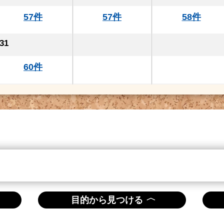
57件
57件
58件
31
60件
〈
目的から見つける