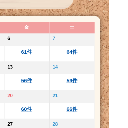
金
土
6
7
61件
64件
13
14
56件
59件
20
21
60件
66件
27
28