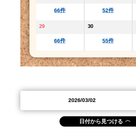
66件
52件
29
30
66件
55件
〈
日付から見つける