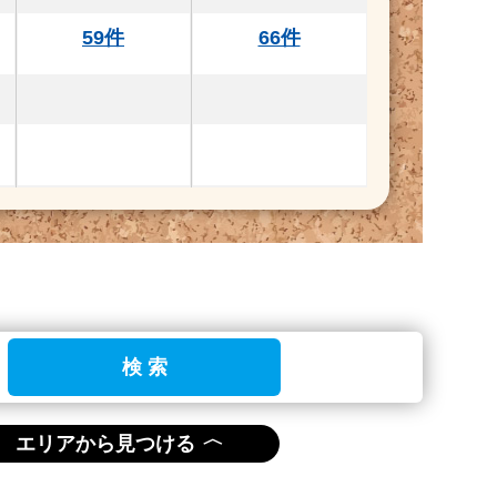
59件
66件
検 索
〈
エリアから見つける