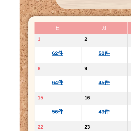
日
月
1
2
62件
50件
8
9
64件
45件
15
16
56件
43件
22
23