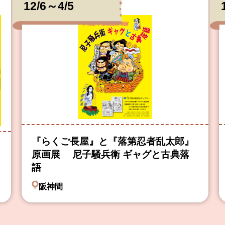
12/6～4/5
『らくご長屋』と『落第忍者乱太郎』
原画展 尼子騒兵衛 ギャグと古典落
語
阪神間