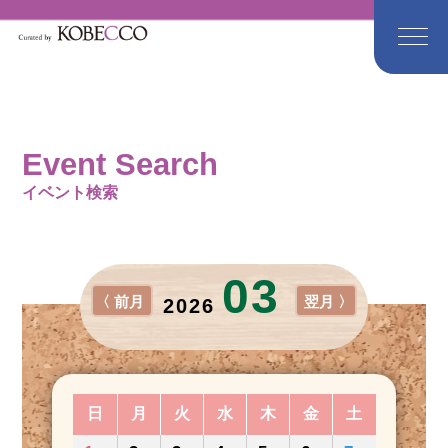
Event Search
イベント検索
03
〈 前月
翌月 〉
2026
日
月
火
水
木
金
土