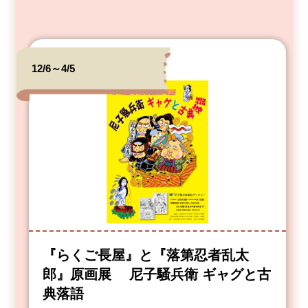
12/6～4/5
『らくご長屋』と『落第忍者乱太
郎』原画展 尼子騒兵衛 ギャグと古
典落語