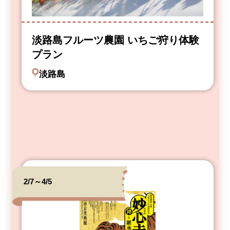
淡路島フルーツ農園 いちご狩り体験
プラン
淡路島
2/7～4/5