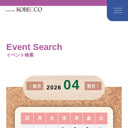
Event Search
イベント検索
04
〈 前月
翌月 〉
2026
日
月
火
水
木
金
土