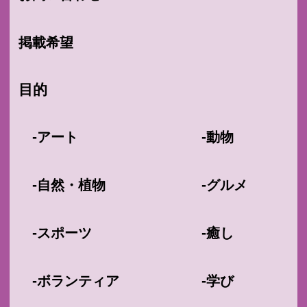
掲載希望
目的
-
-
アート
動物
-
-
自然・植物
グルメ
-
-
スポーツ
癒し
-
-
ボランティア
学び