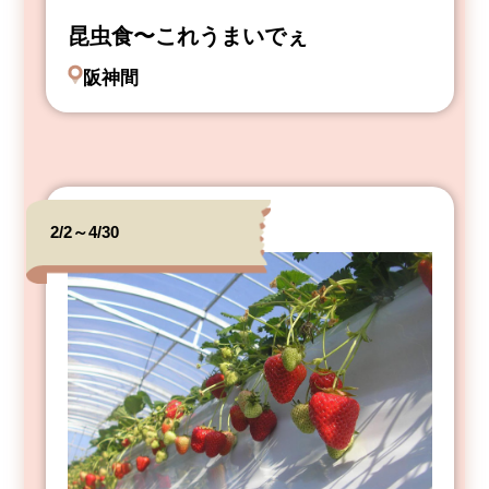
昆虫食〜これうまいでぇ
阪神間
2/2～4/30