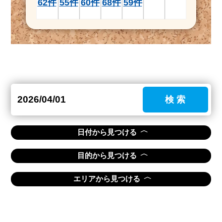
62件
55件
60件
68件
59件
検 索
〈
日付から見つける
〈
目的から見つける
〈
エリアから見つける