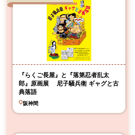
『らくご長屋』と『落第忍者乱太
郎』原画展 尼子騒兵衛 ギャグと古
典落語
阪神間