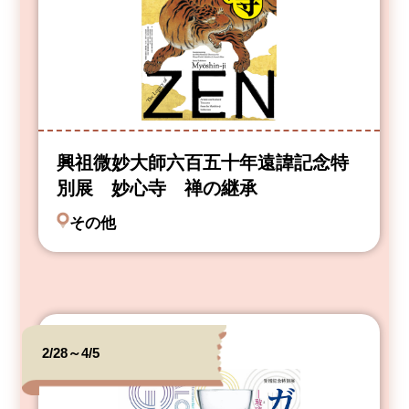
興祖微妙大師六百五十年遠諱記念特
別展 妙心寺 禅の継承
その他
2/28～4/5