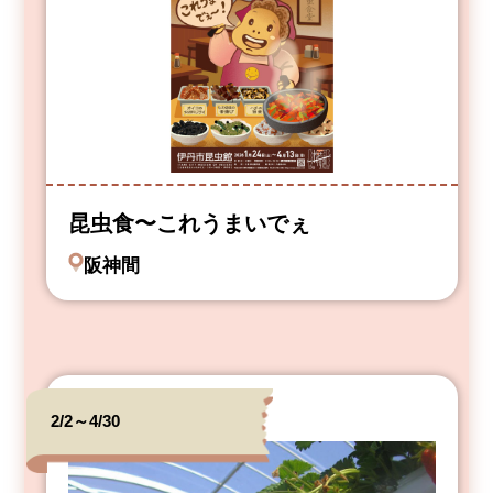
昆虫食〜これうまいでぇ
阪神間
2/2～4/30