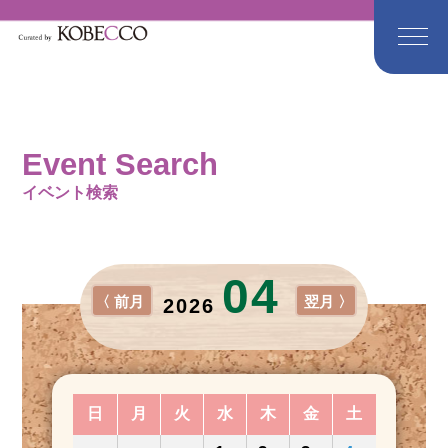
Event Search
イベント検索
04
〈 前月
翌月 〉
2026
日
月
火
水
木
金
土