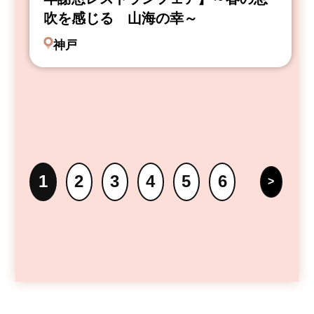
吹を感じる 山海の幸～
神戸
1
2
3
4
5
6
>