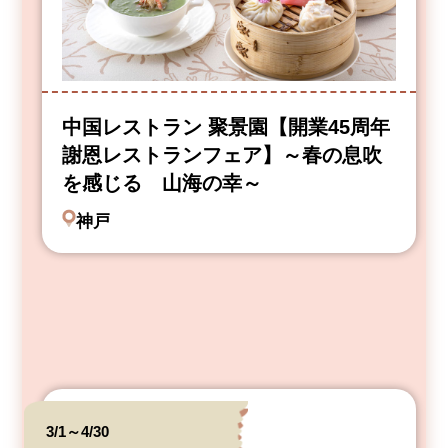
中国レストラン 聚景園【開業45周年
謝恩レストランフェア】～春の息吹
を感じる 山海の幸～
神戸
3/1～4/30