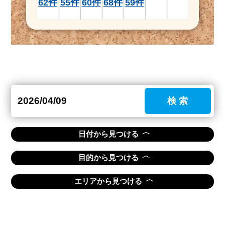
62件
55件
60件
68件
59件
検 索
〈
日付から見つける
〈
目的から見つける
〈
エリアから見つける