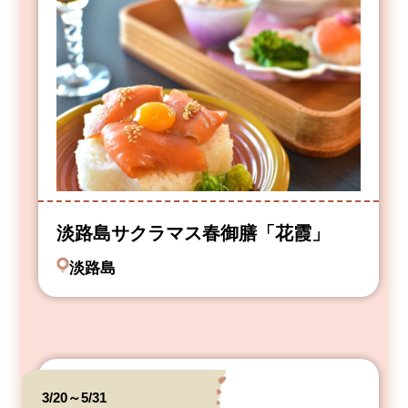
淡路島サクラマス春御膳「花霞」
淡路島
3/20～5/31