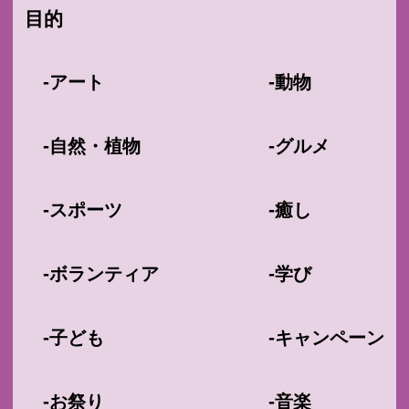
目的
-
-
アート
動物
-
-
自然・植物
グルメ
-
-
スポーツ
癒し
-
-
ボランティア
学び
-
-
子ども
キャンペーン
-
-
お祭り
音楽