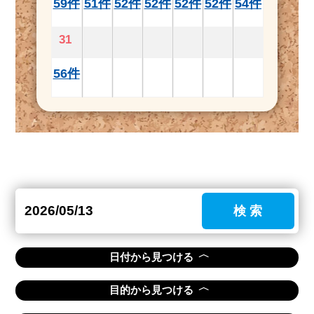
59件
51件
52件
52件
52件
52件
54件
31
56件
検 索
〈
日付から見つける
〈
目的から見つける