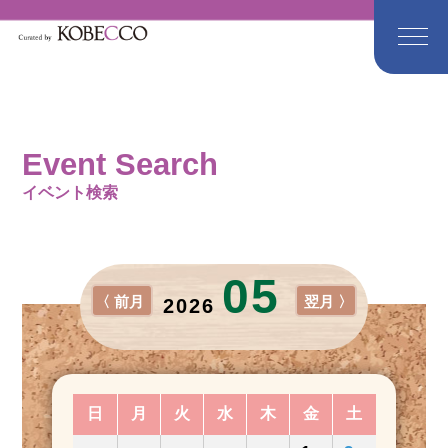
Event Search
イベント検索
05
〈 前月
翌月 〉
2026
日
月
火
水
木
金
土