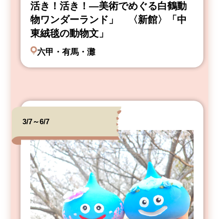
活き！活き！―美術でめぐる白鶴動
物ワンダーランド」 〈新館〉「中
東絨毯の動物文」
六甲・有馬・灘
3/7～6/7