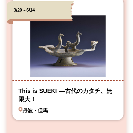
3/20～6/14
This is SUEKI —古代のカタチ、無
限大！
丹波・但馬