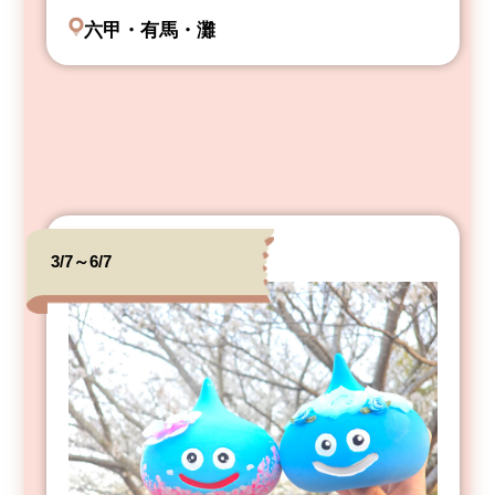
六甲・有馬・灘
3/7～6/7