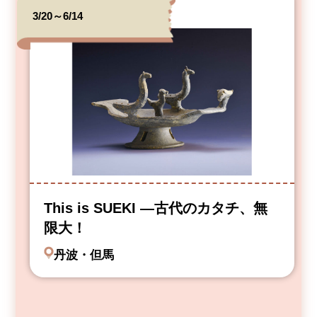
3/20～6/14
This is SUEKI —古代のカタチ、無
限大！
丹波・但馬