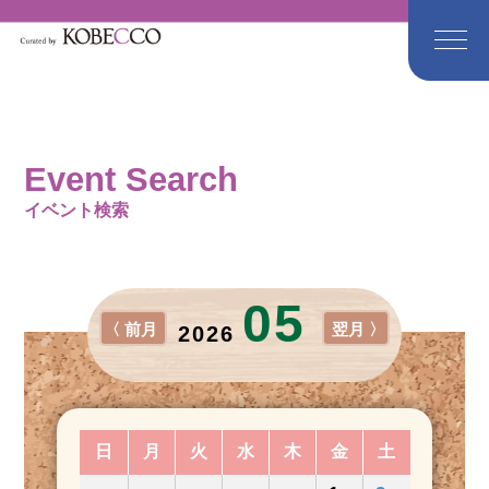
Event Search
イベント検索
05
〈 前月
翌月 〉
2026
日
月
火
水
木
金
土