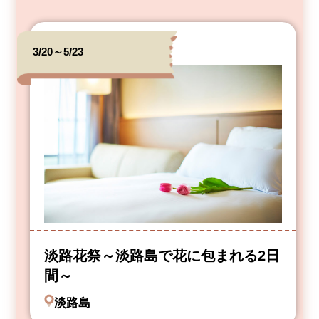
3/20～5/23
淡路花祭～淡路島で花に包まれる2日
間～
淡路島