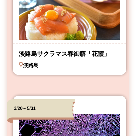
淡路島サクラマス春御膳「花霞」
淡路島
3/20～5/31