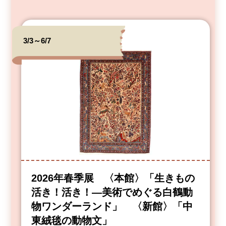
3/3～6/7
2026年春季展 〈本館〉「生きもの
活き！活き！―美術でめぐる白鶴動
物ワンダーランド」 〈新館〉「中
東絨毯の動物文」