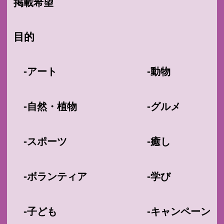
掲載希望
目的
-
-
アート
動物
-
-
自然・植物
グルメ
-
-
スポーツ
癒し
-
-
ボランティア
学び
-
-
子ども
キャンペーン