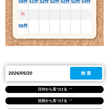
59件
51件
52件
52件
52件
52件
54件
31
56件
検 索
〈
日付から見つける
〈
目的から見つける