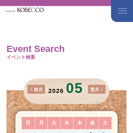
Event Search
イベント検索
05
〈 前月
翌月 〉
2026
日
月
火
水
木
金
土