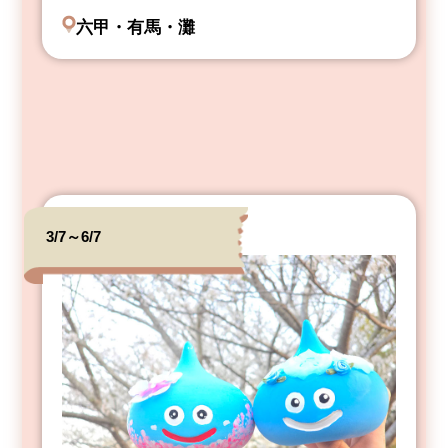
六甲・有馬・灘
3/7～6/7