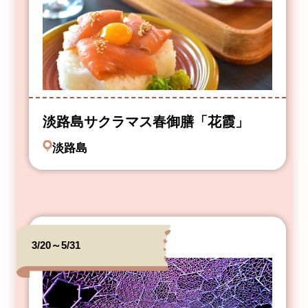
淡路島サクラマス春御膳「花霞」
淡路島
3/20～5/31