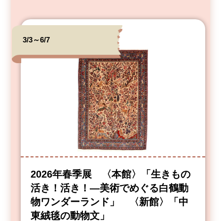
3/3～6/7
2026年春季展 〈本館〉「生きもの
活き！活き！―美術でめぐる白鶴動
物ワンダーランド」 〈新館〉「中
東絨毯の動物文」