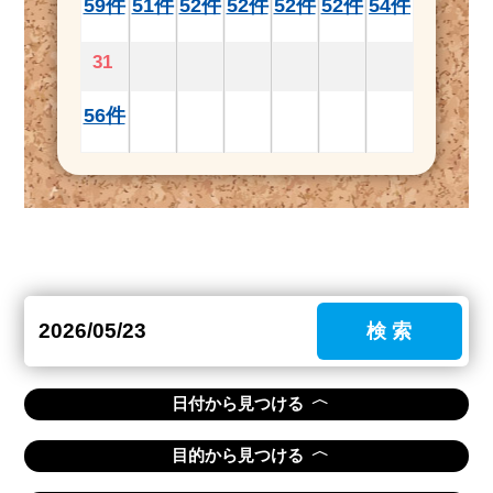
59件
51件
52件
52件
52件
52件
54件
31
56件
検 索
〈
日付から見つける
〈
目的から見つける