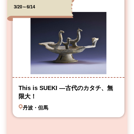
3/20～6/14
This is SUEKI —古代のカタチ、無
限大！
丹波・但馬