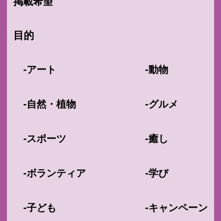
掲載希望
目的
-
-
アート
動物
-
-
自然・植物
グルメ
-
-
スポーツ
癒し
-
-
ボランティア
学び
-
-
子ども
キャンペーン