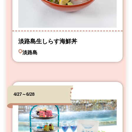
淡路島生しらす海鮮丼
淡路島
4/27～6/28