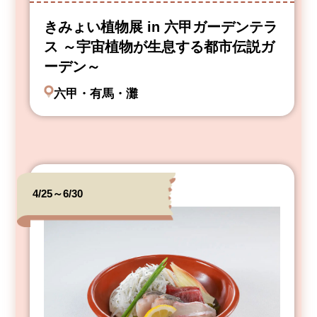
きみょい植物展 in 六甲ガーデンテラ
ス ～宇宙植物が生息する都市伝説ガ
ーデン～
六甲・有馬・灘
4/25～6/30