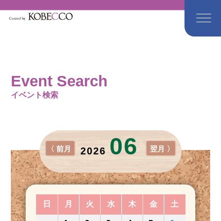
Event Search
イベント検索
06
〈 前月
翌月 〉
2026
日
月
火
水
木
金
土