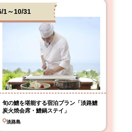
6/1～10/31
旬の鱧を堪能する宿泊プラン「淡路鱧
炭火焼会席・鱧鍋ステイ」
淡路島