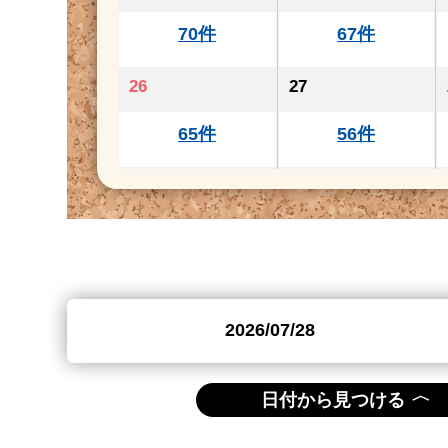
70件
67件
26
27
65件
56件
〈
日付から見つける