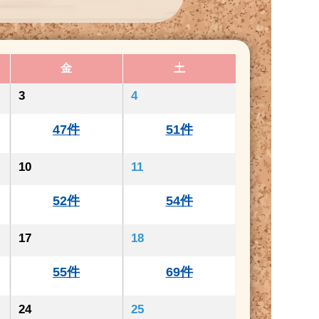
金
土
3
4
47件
51件
10
11
52件
54件
17
18
55件
69件
24
25