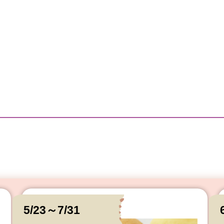
5/23～7/31