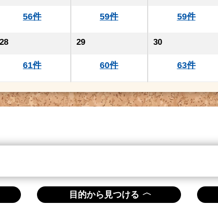
56件
59件
59件
28
29
30
61件
60件
63件
〈
目的から見つける