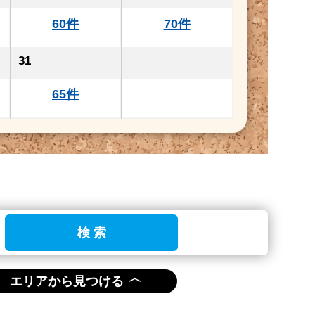
60件
70件
31
65件
検 索
〈
エリアから見つける