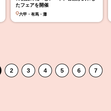
たフェアを開催
六甲・有馬・灘
2
3
4
5
6
7