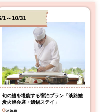
6/1～10/31
旬の鱧を堪能する宿泊プラン「淡路鱧
炭火焼会席・鱧鍋ステイ」
淡路島