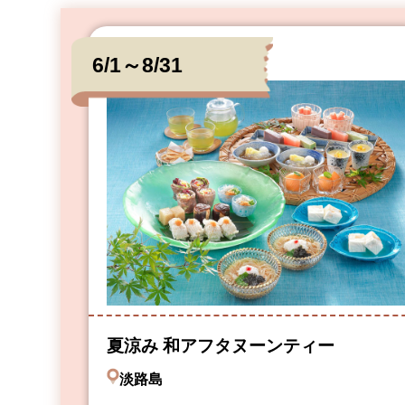
6/1～8/31
夏涼み 和アフタヌーンティー
淡路島