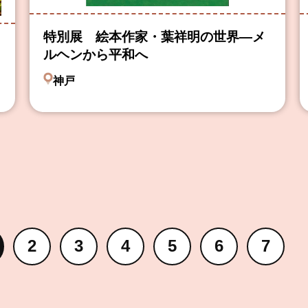
特別展 絵本作家・葉祥明の世界―メ
ルヘンから平和へ
神戸
2
3
4
5
6
7