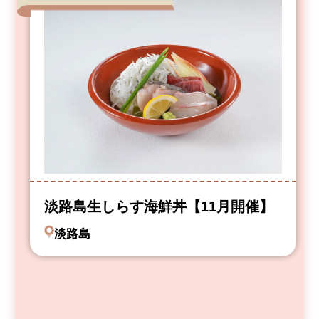
淡路島生しらす海鮮丼【11月開催】
淡路島