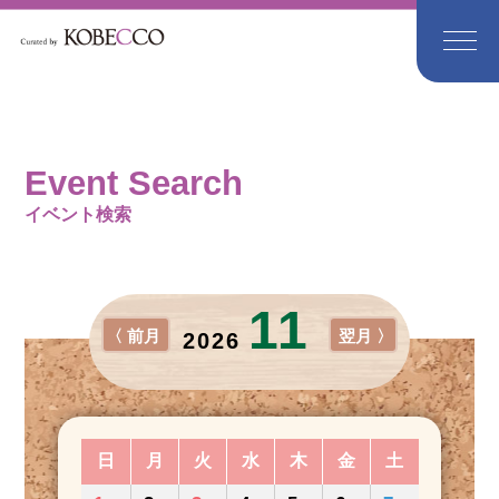
Event Search
イベント検索
11
〈 前月
翌月 〉
2026
日
月
火
水
木
金
土