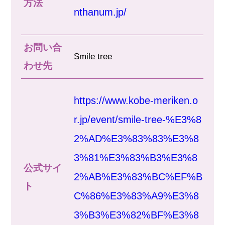
方法
nthanum.jp/
お問い合
Smile tree
わせ先
https://www.kobe-meriken.o
r.jp/event/smile-tree-%E3%8
2%AD%E3%83%83%E3%8
3%81%E3%83%B3%E3%8
公式サイ
2%AB%E3%83%BC%EF%B
ト
C%86%E3%83%A9%E3%8
3%B3%E3%82%BF%E3%8