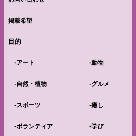
掲載希望
目的
-
-
アート
動物
-
-
自然・植物
グルメ
-
-
スポーツ
癒し
-
-
ボランティア
学び