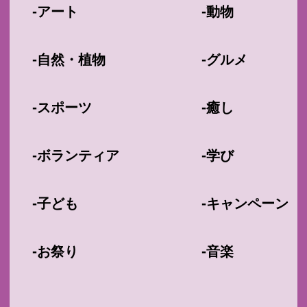
-
-
アート
動物
-
-
自然・植物
グルメ
-
-
スポーツ
癒し
-
-
ボランティア
学び
-
-
子ども
キャンペーン
-
-
お祭り
音楽