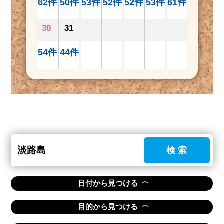
62件
50件
53件
52件
52件
53件
61件
30
31
54件
44件
検 索
〈
日付から見つける
〈
目的から見つける