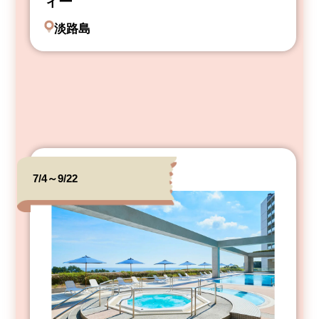
ィー
淡路島
7/4～9/22