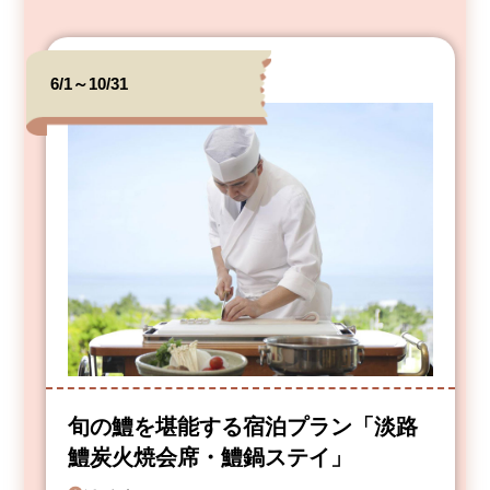
6/1～10/31
旬の鱧を堪能する宿泊プラン「淡路
鱧炭火焼会席・鱧鍋ステイ」