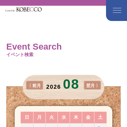
Event Search
イベント検索
08
〈 前月
翌月 〉
2026
日
月
火
水
木
金
土