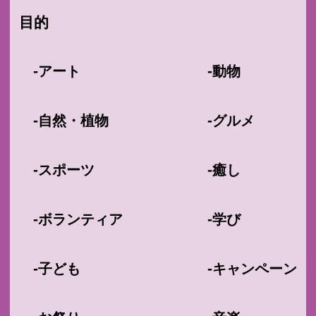
目的
-
-
アート
動物
-
-
自然・植物
グルメ
-
-
スポーツ
癒し
-
-
ボランティア
学び
-
-
子ども
キャンペーン