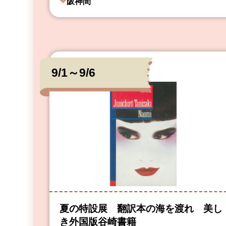
阪神間
9/1～9/6
夏の特設展 翻訳本の海を渡れ 美し
き外国版谷崎書籍