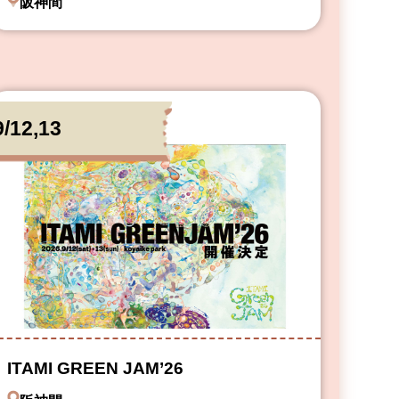
阪神間
9/12,13
ITAMI GREEN JAM’26