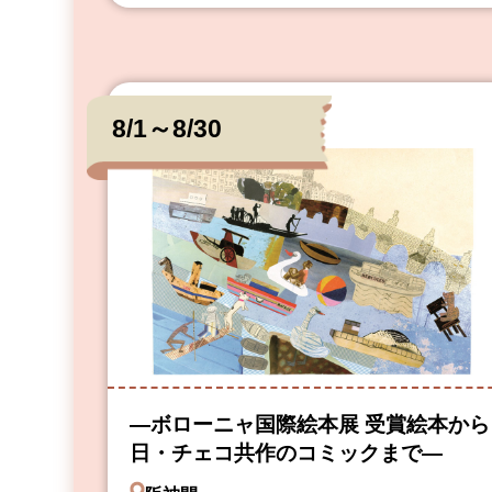
8/1～8/30
―ボローニャ国際絵本展 受賞絵本から
日・チェコ共作のコミックまで―