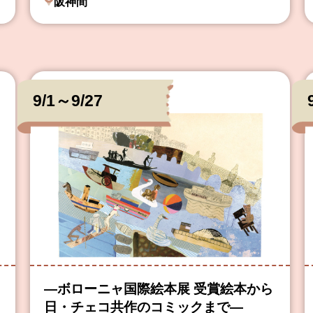
阪神間
9/1～9/27
―ボローニャ国際絵本展 受賞絵本から
日・チェコ共作のコミックまで―